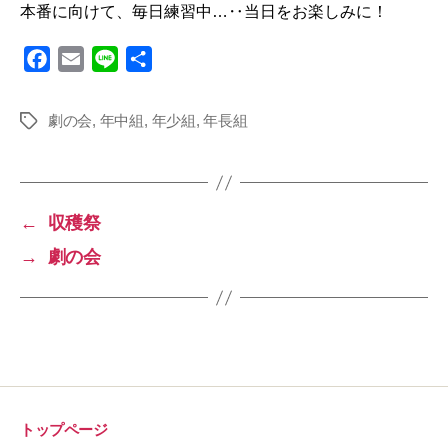
本番に向けて、毎日練習中…‥当日をお楽しみに！
F
E
L
共
a
m
i
有
c
a
n
劇の会
,
年中組
,
年少組
,
年長組
タ
e
i
e
グ
b
l
o
o
←
収穫祭
k
→
劇の会
トップページ