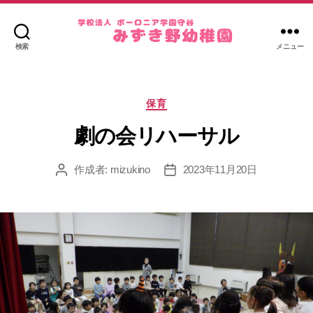
検索
メニュー
み
ず
き
カ
野
保育
テ
幼
ゴ
劇の会リハーサル
稚
リ
園
ー
作成者:
mizukino
2023年11月20日
投
投
稿
稿
者
日