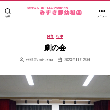
検索
メニュー
み
ず
き
カ
野
保育
行事
テ
幼
ゴ
劇の会
稚
リ
園
ー
作成者:
mizukino
2023年11月23日
投
投
稿
稿
者
日