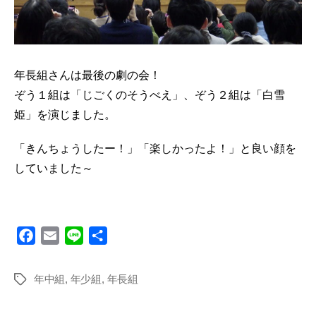
年長組さんは最後の劇の会！
ぞう１組は「じごくのそうべえ」、ぞう２組は「白雪
姫」を演じました。
「きんちょうしたー！」「楽しかったよ！」と良い顔を
していました～
F
E
L
共
a
m
i
有
c
a
n
年中組
,
年少組
,
年長組
タ
e
i
e
グ
b
l