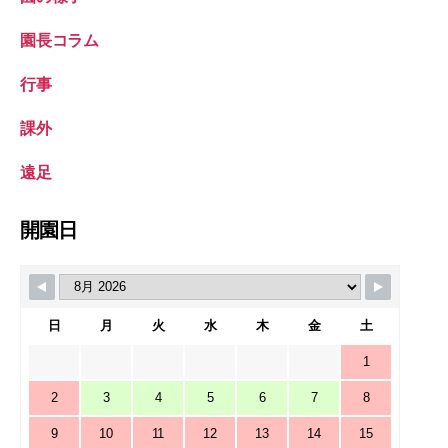
園長コラム
行事
課外
遠足
開園日
日
月
火
水
木
金
土
1
2
3
4
5
6
7
8
9
10
11
12
13
14
15