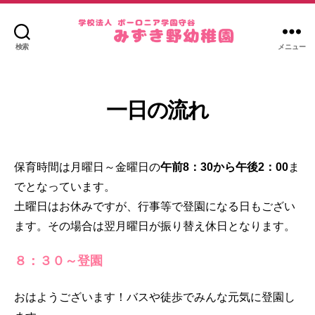
検索
メニュー
み
ず
き
野
一日の流れ
幼
稚
園
保育時間は月曜日～金曜日の
午前8：30から午後2：00
ま
でとなっています。
土曜日はお休みですが、行事等で登園になる日もござい
ます。その場合は翌月曜日が振り替え休日となります。
８：３０～登園
おはようございます！バスや徒歩でみんな元気に登園し