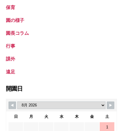
保育
園の様子
園長コラム
行事
課外
遠足
開園日
日
月
火
水
木
金
土
1