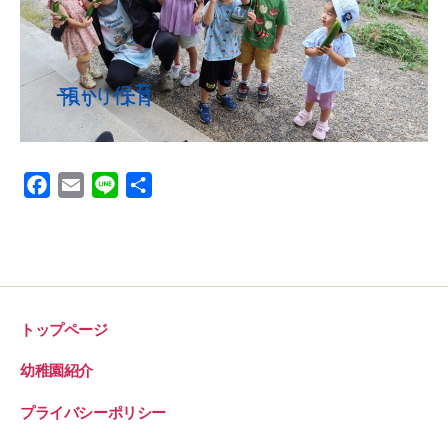
F
E
L
共
a
m
i
有
c
a
n
e
i
e
b
l
o
トップページ
o
k
幼稚園紹介
プライバシーポリシー