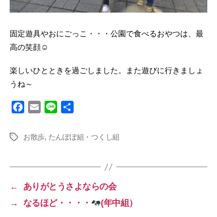
固定遊具やおにごっこ・・・公園で食べるおやつは、最
高の笑顔☺
楽しいひとときを過ごしました。また遊びに行きましょ
うね～
F
E
L
共
a
m
i
有
c
a
n
お散歩
,
たんぽぽ組・つくし組
タ
e
i
e
グ
b
l
o
o
←
ありがとうさよならの会
k
→
なるほど・・・・
(年中組）