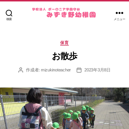
検索
メニュー
み
ず
き
カ
野
保育
テ
幼
ゴ
お散歩
稚
リ
園
ー
作成者:
mizukinoteacher
2023年3月8日
投
投
稿
稿
者
日