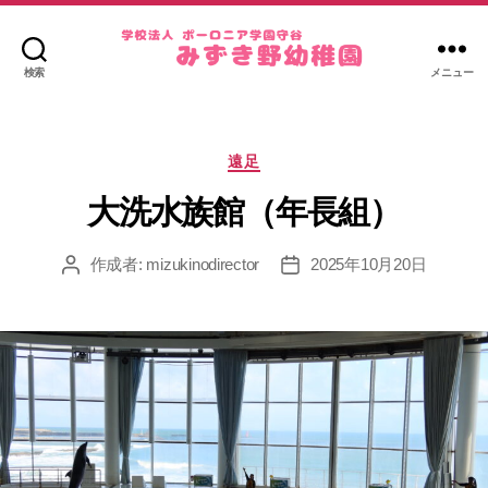
検索
メニュー
み
ず
き
カ
野
遠足
テ
幼
ゴ
大洗水族館（年長組）
稚
リ
園
ー
作成者:
mizukinodirector
2025年10月20日
投
投
稿
稿
者
日