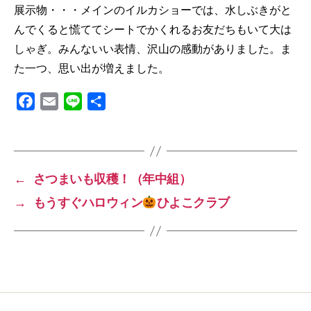
展示物・・・メインのイルカショーでは、水しぶきがと
んでくると慌ててシートでかくれるお友だちもいて大は
しゃぎ。みんないい表情、沢山の感動がありました。ま
た一つ、思い出が増えました。
F
E
L
共
a
m
i
有
c
a
n
e
i
e
b
l
←
さつまいも収穫！（年中組）
o
→
もうすぐハロウィン
ひよこクラブ
o
k