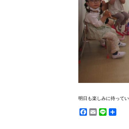
明日も楽しみに待ってい
F
E
L
共
a
m
i
有
c
a
n