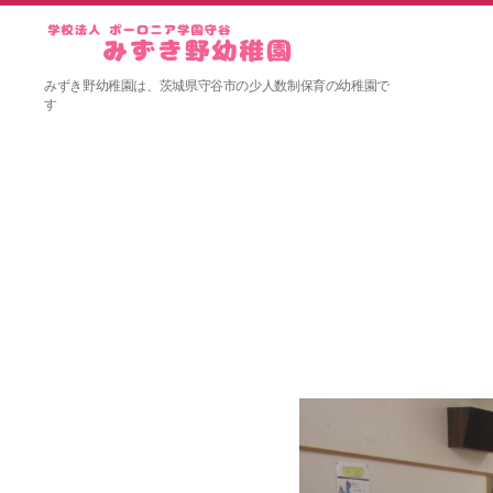
み
みずき野幼稚園は、茨城県守谷市の少人数制保育の幼稚園で
ず
す
き
野
幼
稚
園