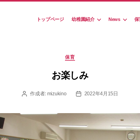
トップページ
幼稚園紹介
News
保
カ
保育
テ
ゴ
お楽しみ
リ
ー
作成者:
mizukino
2022年4月15日
投
投
稿
稿
者
日