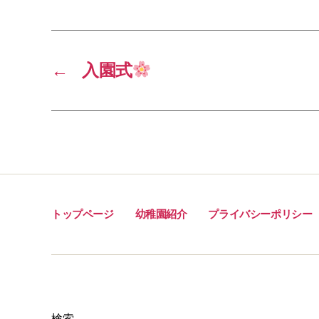
e
i
e
b
l
o
←
入園式
o
k
トップページ
幼稚園紹介
プライバシーポリシー
検索