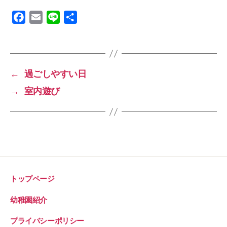
F
E
L
共
a
m
i
有
c
a
n
e
i
e
b
l
←
過ごしやすい日
o
→
室内遊び
o
k
トップページ
幼稚園紹介
プライバシーポリシー