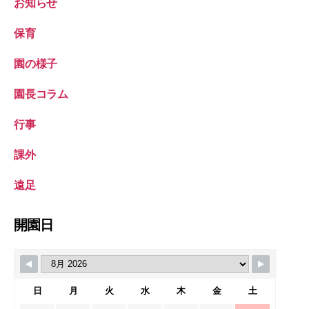
お知らせ
保育
園の様子
園長コラム
行事
課外
遠足
開園日
日
月
火
水
木
金
土