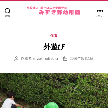
検索
メニュー
み
ず
き
カ
野
保育
テ
幼
ゴ
外遊び
稚
リ
園
ー
作成者:
mizukinodirector
2026年6月11日
投
投
稿
稿
者
日