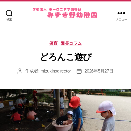
検索
メニュー
み
ず
き
カ
野
保育
園長コラム
テ
幼
ゴ
どろんこ遊び
稚
リ
園
ー
作成者:
mizukinodirector
2026年5月27日
投
投
稿
稿
者
日