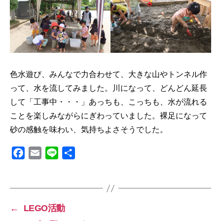
色水遊び、みんなで力合わせて、大きな山やトンネル作
って、水を流してみました。川になって、どんどん延長
して「工事中・・・」あっちも、こっちも、水が流れる
ことを楽しみながらにぎわっていました。裸足になって
砂の感触を味わい、気持ちよさそうでした。
F
E
L
共
a
m
i
有
c
a
n
e
i
e
b
l
←
LEGO活動
o