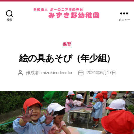
検索
メニュー
み
ず
き
カ
野
保育
テ
幼
ゴ
絵の具あそび（年少組）
稚
リ
園
ー
作成者:
mizukinodirector
2024年6月17日
投
投
稿
稿
者
日