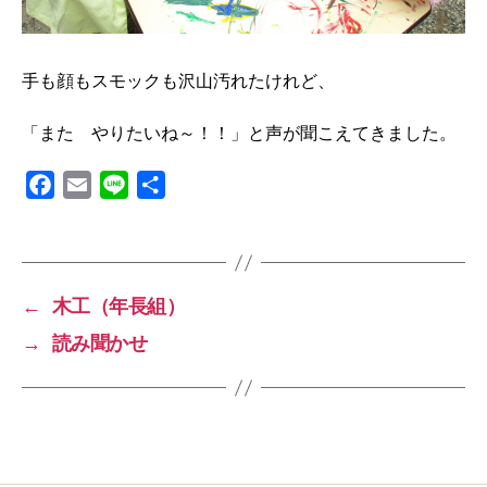
手も顔もスモックも沢山汚れたけれど、
「また やりたいね～！！」と声が聞こえてきました。
F
E
L
共
a
m
i
有
c
a
n
e
i
e
b
l
←
木工（年長組）
o
→
読み聞かせ
o
k