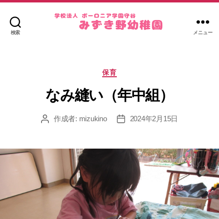
検索
メニュー
み
ず
き
カ
野
保育
テ
幼
ゴ
なみ縫い（年中組）
稚
リ
園
ー
作成者:
mizukino
2024年2月15日
投
投
稿
稿
者
日