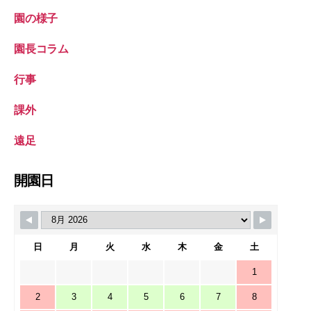
園の様子
園長コラム
行事
課外
遠足
開園日
日
月
火
水
木
金
土
1
2
3
4
5
6
7
8