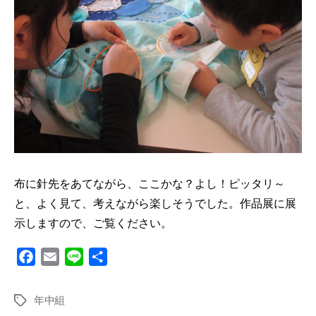
布に針先をあてながら、ここかな？よし！ピッタリ～
と、よく見て、考えながら楽しそうでした。作品展に展
示しますので、ご覧ください。
F
E
L
共
a
m
i
有
c
a
n
年中組
タ
e
i
e