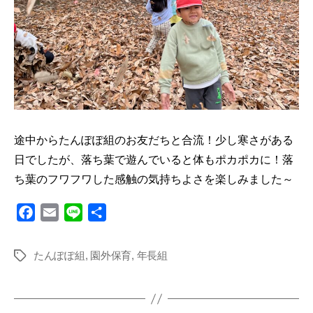
途中からたんぽぽ組のお友だちと合流！少し寒さがある
日でしたが、落ち葉で遊んでいると体もポカポカに！落
ち葉のフワフワした感触の気持ちよさを楽しみました～
F
E
L
共
a
m
i
有
c
a
n
たんぽぽ組
,
園外保育
,
年長組
タ
e
i
e
グ
b
l
o