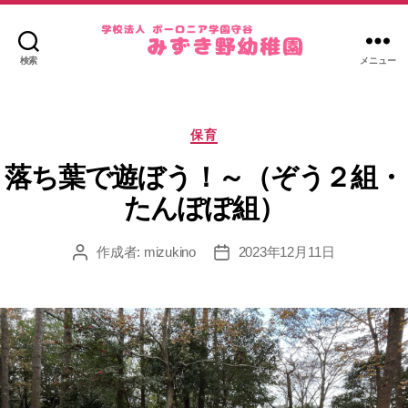
検索
メニュー
み
ず
き
カ
野
保育
テ
幼
ゴ
落ち葉で遊ぼう！～（ぞう２組・
稚
リ
園
たんぽぽ組）
ー
作成者:
mizukino
2023年12月11日
投
投
稿
稿
者
日