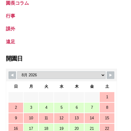
園長コラム
行事
課外
遠足
開園日
日
月
火
水
木
金
土
1
2
3
4
5
6
7
8
9
10
11
12
13
14
15
16
17
18
19
20
21
22