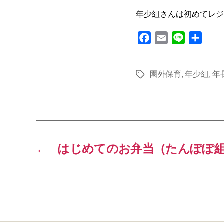
年少組さんは初めてレジ
F
E
L
共
a
m
i
有
c
a
n
園外保育
,
年少組
,
年
タ
e
i
e
グ
b
l
o
o
k
←
はじめてのお弁当（たんぽぽ