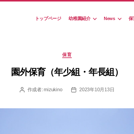
トップページ
幼稚園紹介
News
保
カ
保育
テ
ゴ
園外保育（年少組・年長組）
リ
ー
作成者:
mizukino
2023年10月13日
投
投
稿
稿
者
日