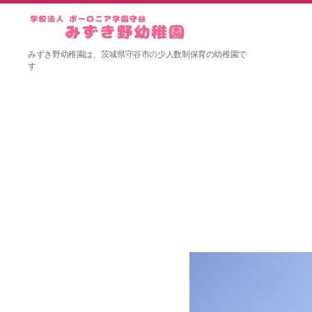
み
みずき野幼稚園は、茨城県守谷市の少人数制保育の幼稚園で
ず
す
き
野
幼
稚
園