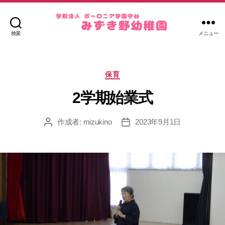
検索
メニュー
み
ず
き
カ
野
保育
テ
幼
ゴ
2学期始業式
稚
リ
園
ー
作成者:
mizukino
2023年9月1日
投
投
稿
稿
者
日