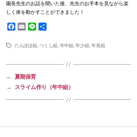
園長先生のお話を聞いた後、先生のお手本を見ながら楽
しく体を動かすことができました！
F
E
L
共
a
m
i
有
c
a
n
たんぽぽ組
,
つくし組
,
年中組
,
年少組
,
年長組
タ
e
i
e
グ
b
l
o
o
←
夏期保育
k
→
スライム作り（年中組）