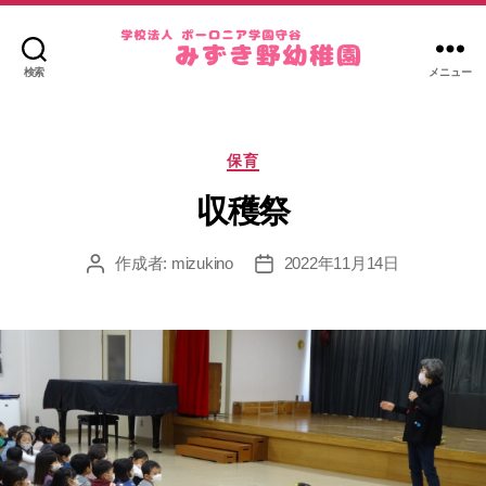
検索
メニュー
み
ず
き
カ
野
保育
テ
幼
ゴ
収穫祭
稚
リ
園
ー
作成者:
mizukino
2022年11月14日
投
投
稿
稿
者
日