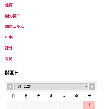
保育
園の様子
園長コラム
行事
課外
遠足
開園日
日
月
火
水
木
金
土
1