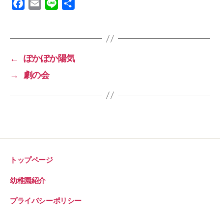
F
E
L
共
a
m
i
有
c
a
n
e
i
e
b
l
←
ぽかぽか陽気
o
→
劇の会
o
k
トップページ
幼稚園紹介
プライバシーポリシー