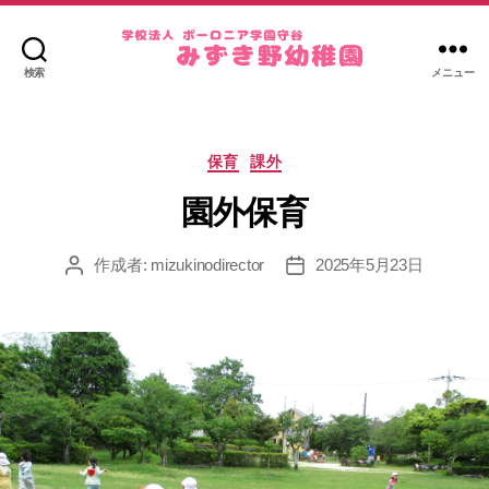
検索
メニュー
み
ず
き
カ
野
保育
課外
テ
幼
ゴ
園外保育
稚
リ
園
ー
作成者:
mizukinodirector
2025年5月23日
投
投
稿
稿
者
日