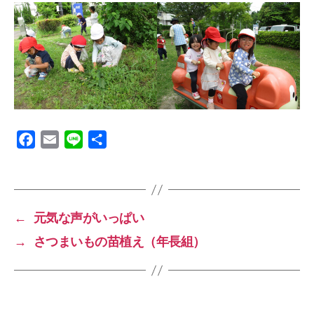
F
E
L
共
a
m
i
有
c
a
n
e
i
e
b
l
←
元気な声がいっぱい
o
→
さつまいもの苗植え（年長組）
o
k