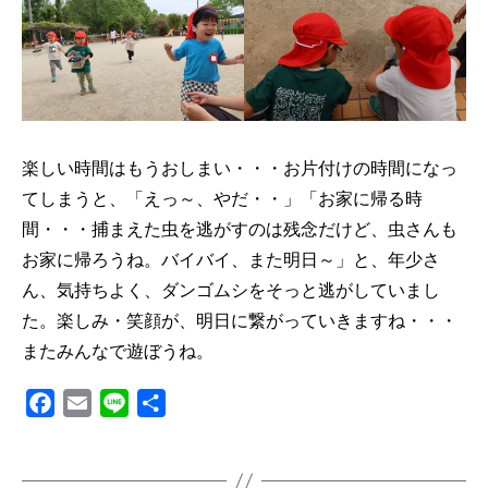
楽しい時間はもうおしまい・・・お片付けの時間になっ
てしまうと、「えっ～、やだ・・」「お家に帰る時
間・・・捕まえた虫を逃がすのは残念だけど、虫さんも
お家に帰ろうね。バイバイ、また明日～」と、年少さ
ん、気持ちよく、ダンゴムシをそっと逃がしていまし
た。楽しみ・笑顔が、明日に繋がっていきますね・・・
またみんなで遊ぼうね。
F
E
L
共
a
m
i
有
c
a
n
e
i
e