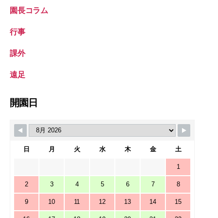
園長コラム
行事
課外
遠足
開園日
日
月
火
水
木
金
土
1
2
3
4
5
6
7
8
9
10
11
12
13
14
15