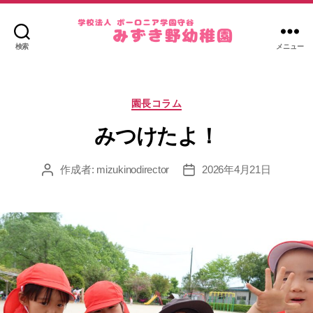
検索
メニュー
み
ず
き
カ
野
園長コラム
テ
幼
ゴ
みつけたよ！
稚
リ
園
ー
作成者:
mizukinodirector
2026年4月21日
投
投
稿
稿
者
日