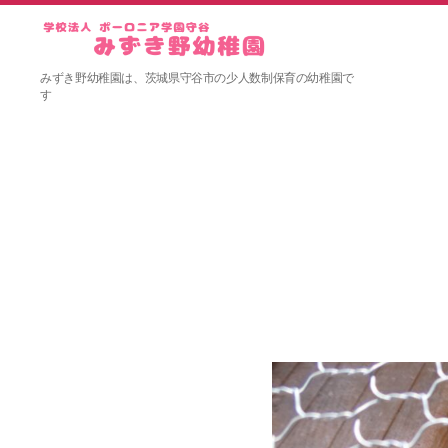
み
みずき野幼稚園は、茨城県守谷市の少人数制保育の幼稚園で
ず
す
き
野
幼
稚
園