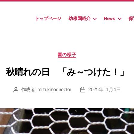
トップページ
幼稚園紹介
News
保
カ
園の様子
テ
ゴ
秋晴れの日 「み～つけた！」
リ
ー
作成者:
mizukinodirector
2025年11月4日
投
投
稿
稿
者
日