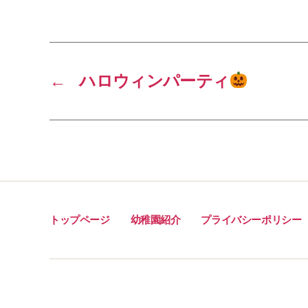
c
a
n
e
i
e
b
l
o
←
ハロウィンパーティ
o
k
トップページ
幼稚園紹介
プライバシーポリシー