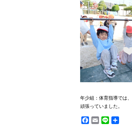
年少組：体育指導では、
頑張っていました。
F
E
L
共
a
m
i
有