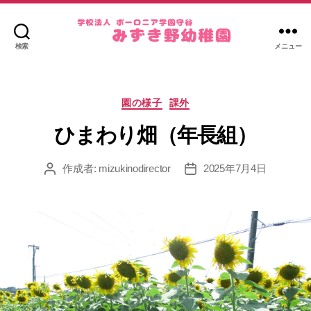
検索
メニュー
み
ず
き
カ
野
園の様子
課外
テ
幼
ゴ
ひまわり畑（年長組）
稚
リ
園
ー
作成者:
mizukinodirector
2025年7月4日
投
投
稿
稿
者
日