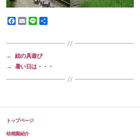
F
E
L
共
a
m
i
有
c
a
n
e
i
e
b
l
←
絵の具遊び
o
→
暑い日は・・・
o
k
トップページ
幼稚園紹介