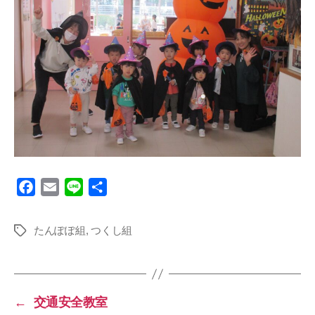
F
E
L
共
a
m
i
有
c
a
n
たんぽぽ組
,
つくし組
タ
e
i
e
グ
b
l
o
o
←
交通安全教室
k