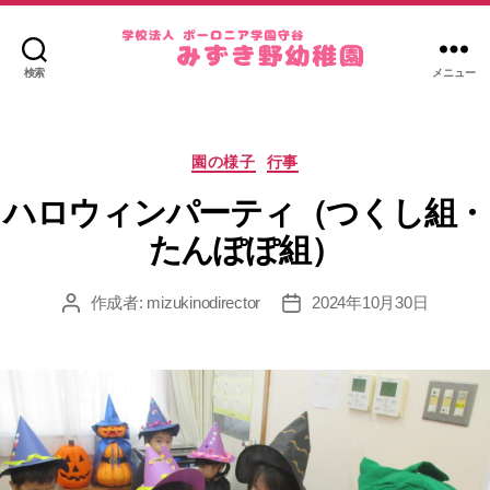
検索
メニュー
み
ず
き
カ
野
園の様子
行事
テ
幼
ゴ
ハロウィンパーティ（つくし組・
稚
リ
園
たんぽぽ組）
ー
作成者:
mizukinodirector
2024年10月30日
投
投
稿
稿
者
日