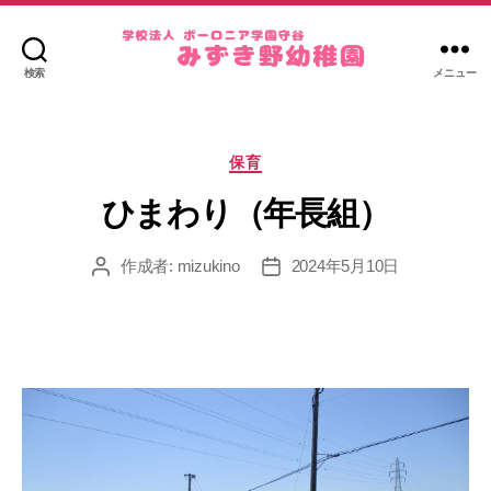
検索
メニュー
み
ず
き
カ
野
保育
テ
幼
ゴ
ひまわり（年長組）
稚
リ
園
ー
作成者:
mizukino
2024年5月10日
投
投
稿
稿
者
日