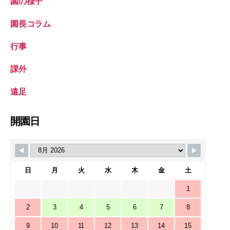
園の様子
園長コラム
行事
課外
遠足
開園日
日
月
火
水
木
金
土
1
2
3
4
5
6
7
8
9
10
11
12
13
14
15